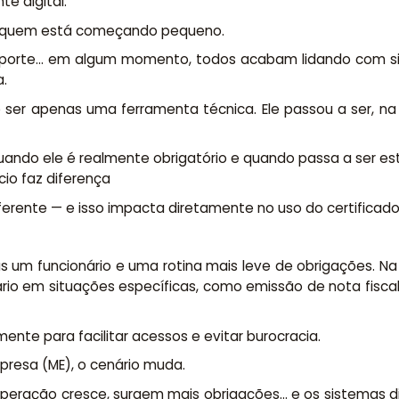
e digital.
ra quem está começando pequeno.
 porte… em algum momento, todos acabam lidando com si
a.
 de ser apenas uma ferramenta técnica. Ele passou a ser, 
ando ele é realmente obrigatório e quando passa a ser es
io faz diferença
rente — e isso impacta diretamente no uso do certificado d
 um funcionário e uma rotina mais leve de obrigações. Na m
ário em situações específicas, como emissão de nota fisc
ente para facilitar acessos e evitar burocracia.
resa (ME), o cenário muda.
peração cresce, surgem mais obrigações… e os sistemas digi