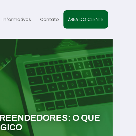
Informativos
Contato
ÁREA DO CLIENTE
al
sta
s
PREENDEDORES: O QUE
ÉGICO