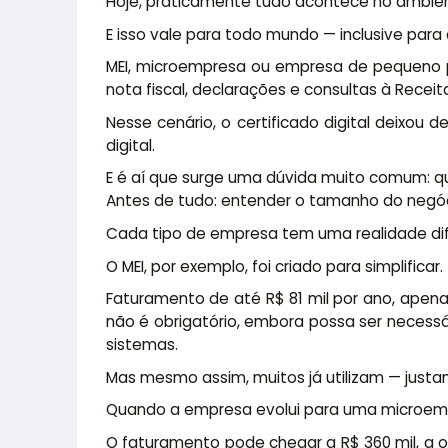
Hoje, praticamente tudo acontece no ambient
E isso vale para todo mundo — inclusive pa
MEI, microempresa ou empresa de pequeno
nota fiscal, declarações e consultas à Receit
Nesse cenário, o certificado digital deixou
digital.
E é aí que surge uma dúvida muito comum: qu
Antes de tudo: entender o tamanho do negóc
Cada tipo de empresa tem uma realidade dife
O MEI, por exemplo, foi criado para simplificar.
Faturamento de até R$ 81 mil por ano, apenas
não é obrigatório, embora possa ser necess
sistemas.
Mas mesmo assim, muitos já utilizam — justam
Quando a empresa evolui para uma microemp
O faturamento pode chegar a R$ 360 mil, a o