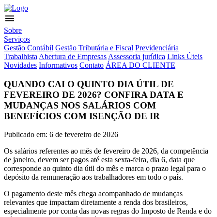
menu
Sobre
Serviços
Gestão Contábil
Gestão Tributária e Fiscal
Previdenciária
Trabalhista
Abertura de Empresas
Assessoria jurídica
Links Úteis
Novidades
Informativos
Contato
ÁREA DO CLIENTE
QUANDO CAI O QUINTO DIA ÚTIL DE
FEVEREIRO DE 2026? CONFIRA DATA E
MUDANÇAS NOS SALÁRIOS COM
BENEFÍCIOS COM ISENÇÃO DE IR
Publicado em: 6 de fevereiro de 2026
Os salários referentes ao mês de fevereiro de 2026, da competência
de janeiro, devem ser pagos até esta sexta-feira, dia 6, data que
corresponde ao quinto dia útil do mês e marca o prazo legal para o
depósito da remuneração aos trabalhadores em todo o país.
O pagamento deste mês chega acompanhado de mudanças
relevantes que impactam diretamente a renda dos brasileiros,
especialmente por conta das novas regras do Imposto de Renda e do