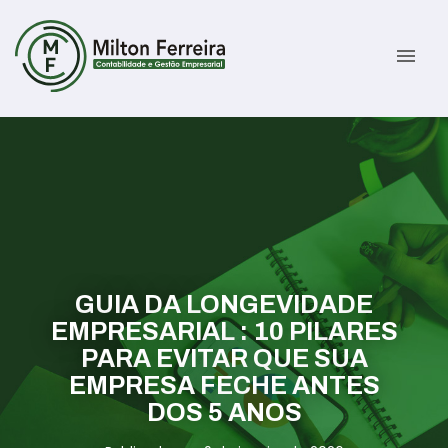
menu
Sobre
Serviços
Gestão Contábil
Novidades
Gestão Tributária e Fiscal
Informativos
GUIA DA LONGEVIDADE
EMPRESARIAL : 10 PILARES
Previdenciária Trabalhista
Contato
PARA EVITAR QUE SUA
EMPRESA FECHE ANTES
Abertura de Empresas
ÁREA DO CLIENTE
DOS 5 ANOS