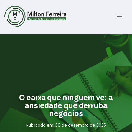
menu
Sobre
Serviços
Gestão Contábil
Novidades
Gestão Tributária e Fiscal
Informativos
O caixa que ninguém vê: a
Previdenciária Trabalhista
Contato
ansiedade que derruba
negócios
Abertura de Empresas
ÁREA DO CLIENTE
Publicado em: 26 de dezembro de 2025