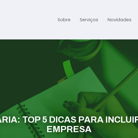
Sobre
Serviços
Novidades
Gestão Contábil
Gestão Tributária e Fisc
Previdenciária Trabalhi
Abertura de Empresa
Assessoria jurídica
IA: TOP 5 DICAS PARA INCLUI
EMPRESA
Links Úteis