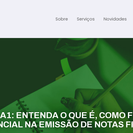
Sobre
Serviços
Novidades
Gestão Contábil
Gestão Tributária e Fisc
Previdenciária Trabalhi
Abertura de Empresa
Assessoria jurídica
 A1: ENTENDA O QUE É, COMO 
CIAL NA EMISSÃO DE NOTAS F
Links Úteis