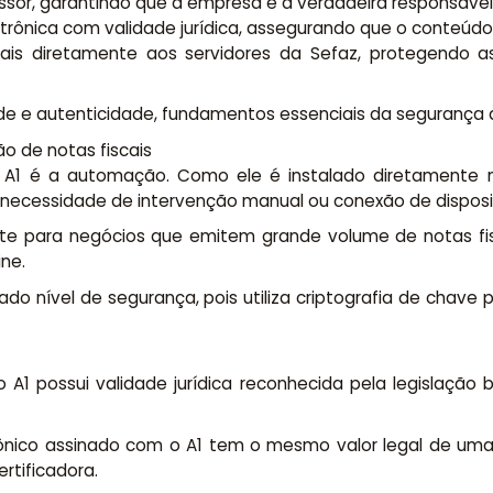
missor, garantindo que a empresa é a verdadeira responsáve
letrônica com validade jurídica, assegurando que o conteúdo
cais diretamente aos servidores da Sefaz, protegendo a
de e autenticidade, fundamentos essenciais da segurança d
ão de notas fiscais
tal A1 é a automação. Como ele é instalado diretamente
 necessidade de intervenção manual ou conexão de disposit
nte para negócios que emitem grande volume de notas fisc
ne.
do nível de segurança, pois utiliza criptografia de chave
o A1 possui validade jurídica reconhecida pela legislação 
rônico assinado com o A1 tem o mesmo valor legal de uma 
ertificadora.