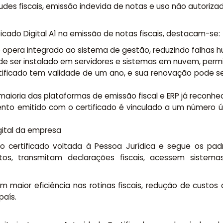
udes fiscais, emissão indevida de notas e uso não autoriz
ificado Digital A1 na emissão de notas fiscais, destacam-se:
o opera integrado ao sistema de gestão, reduzindo falhas h
1 pode ser instalado em servidores e sistemas em nuvem, per
rtificado tem validade de um ano, e sua renovação pode se
 maioria das plataformas de emissão fiscal e ERP já reco
nto emitido com o certificado é vinculado a um número ún
igital da empresa
 certificado voltada à Pessoa Jurídica e segue os padr
os, transmitam declarações fiscais, acessem sistema
maior eficiência nas rotinas fiscais, redução de custo
país.