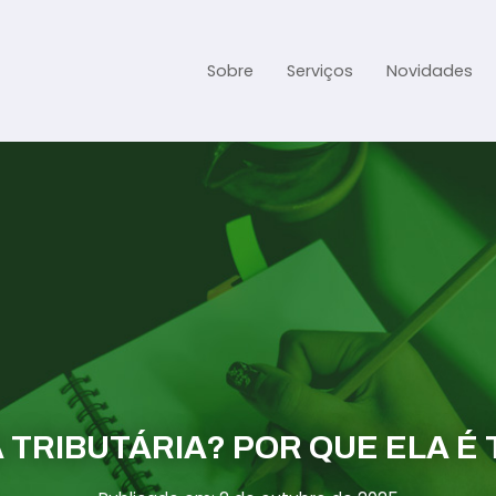
Sobre
Serviços
Novidades
Gestão Contábil
Gestão Tributária e Fisc
Previdenciária Trabalhi
Abertura de Empresa
Assessoria jurídica
 TRIBUTÁRIA? POR QUE ELA É
Links Úteis