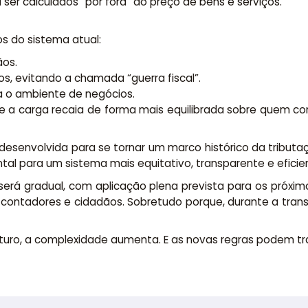
ser calculados “por fora” do preço de bens e serviços.
s do sistema atual:
ãos.
os, evitando a chamada “guerra fiscal”.
ca o ambiente de negócios.
que a carga recaia de forma mais equilibrada sobre quem c
esenvolvida para se tornar um marco histórico da tributaç
l para um sistema mais equitativo, transparente e eficie
será gradual, com aplicação plena prevista para os próxi
ontadores e cidadãos. Sobretudo porque, durante a transiçã
futuro, a complexidade aumenta. E as novas regras podem tr