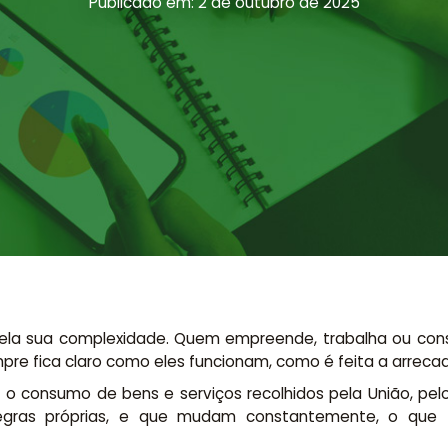
Publicado em: 2 de outubro de 2025
o pela sua complexidade. Quem empreende, trabalha ou co
re fica claro como eles funcionam, como é feita a arrecad
e o consumo de bens e serviços recolhidos pela União, pelo
 regras próprias, e que mudam constantemente, o que 