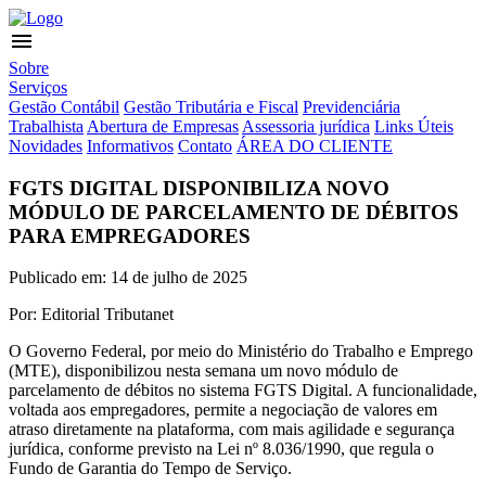
menu
Sobre
Serviços
Gestão Contábil
Gestão Tributária e Fiscal
Previdenciária
Trabalhista
Abertura de Empresas
Assessoria jurídica
Links Úteis
Novidades
Informativos
Contato
ÁREA DO CLIENTE
FGTS DIGITAL DISPONIBILIZA NOVO
MÓDULO DE PARCELAMENTO DE DÉBITOS
PARA EMPREGADORES
Publicado em: 14 de julho de 2025
Por: Editorial Tributanet
O Governo Federal, por meio do Ministério do Trabalho e Emprego
(MTE), disponibilizou nesta semana um novo módulo de
parcelamento de débitos no sistema FGTS Digital. A funcionalidade,
voltada aos empregadores, permite a negociação de valores em
atraso diretamente na plataforma, com mais agilidade e segurança
jurídica, conforme previsto na Lei nº 8.036/1990, que regula o
Fundo de Garantia do Tempo de Serviço.