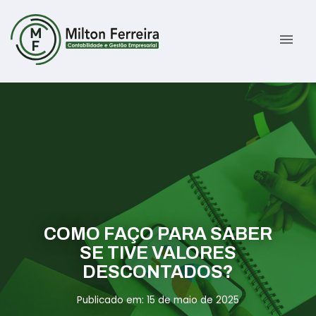
menu
Sobre
Serviços
Gestão Contábil
Novidades
Gestão Tributária e Fiscal
Informativos
COMO FAÇO PARA SABER
Previdenciária Trabalhista
Contato
SE TIVE VALORES
DESCONTADOS?
Abertura de Empresas
ÁREA DO CLIENTE
Publicado em: 15 de maio de 2025