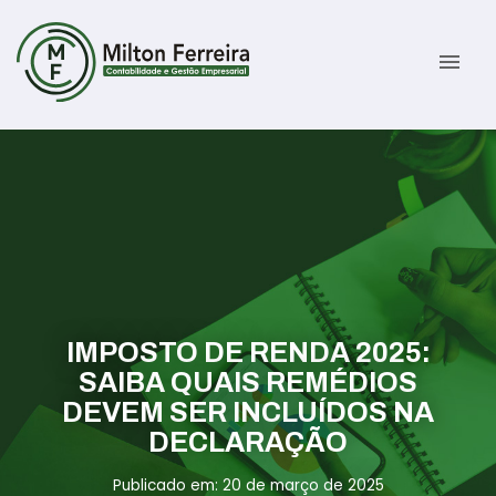
menu
Sobre
Serviços
Gestão Contábil
Novidades
Gestão Tributária e Fiscal
Informativos
IMPOSTO DE RENDA 2025:
Previdenciária Trabalhista
Contato
SAIBA QUAIS REMÉDIOS
DEVEM SER INCLUÍDOS NA
Abertura de Empresas
ÁREA DO CLIENTE
DECLARAÇÃO
Publicado em: 20 de março de 2025