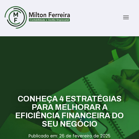
menu
Sobre
Serviços
Gestão Contábil
Novidades
Gestão Tributária e Fiscal
Informativos
CONHEÇA 4 ESTRATÉGIAS
Previdenciária Trabalhista
Contato
PARA MELHORAR A
EFICIÊNCIA FINANCEIRA DO
Abertura de Empresas
ÁREA DO CLIENTE
SEU NEGÓCIO
Publicado em: 26 de fevereiro de 2025