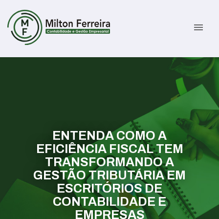
menu
Sobre
Serviços
Gestão Contábil
Novidades
Gestão Tributária e Fiscal
Informativos
ENTENDA COMO A
EFICIÊNCIA FISCAL TEM
TRANSFORMANDO A
Previdenciária Trabalhista
Contato
GESTÃO TRIBUTÁRIA EM
ESCRITÓRIOS DE
Abertura de Empresas
ÁREA DO CLIENTE
CONTABILIDADE E
EMPRESAS