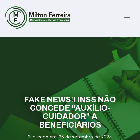
menu
Sobre
Serviços
Gestão Contábil
Novidades
Gestão Tributária e Fiscal
Informativos
FAKE NEWS!! INSS NÃO
Previdenciária Trabalhista
Contato
CONCEDE “AUXÍLIO-
CUIDADOR” A
Abertura de Empresas
ÁREA DO CLIENTE
BENEFICIÁRIOS
Publicado em: 26 de setembro de 2024