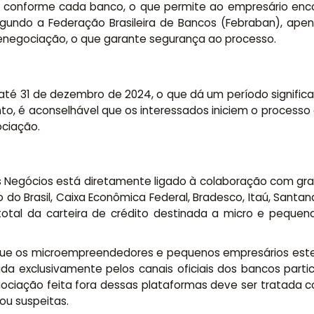
m conforme cada banco, o que permite ao empresário enco
 segundo a Federação Brasileira de Bancos (Febraban), ape
enegociação, o que garante segurança ao processo.
l até 31 de dezembro de 2024, o que dá um período signifi
nto, é aconselhável que os interessados iniciem o processo
ociação.
 Negócios está diretamente ligado à colaboração com grande
do Brasil, Caixa Econômica Federal, Bradesco, Itaú, Santander
total da carteira de crédito destinada a micro e pequen
e os microempreendedores e pequenos empresários estej
da exclusivamente pelos canais oficiais dos bancos parti
gociação feita fora dessas plataformas deve ser tratada 
ou suspeitas.