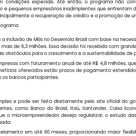
com condições especiais. Até então, o programa não c
ro e pequenos empresários inadimplentes que enfrentam dif
 principalmente a recuperação de crédito e a promoção de u
programa
iou a inclusão de MEIs no Desenrola Brasil com base na ne
is de 6,3 milhões. Essa decisão foi recebida com grand
ais obstáculos para o crescimento e a sustentabilidade de
resas com faturamento anual de até R$ 4,8 milhões, que
enefícios oferecidos estão prazos de pagamento estendidos
os bancos participantes.
mples e pode ser feita diretamente pelo site oficial do 
cipantes, como Banco do Brasil, Itaú, Santander, Caixa Ec
 que o microempreendedor deseja regularizar, o estudo d
uada.
celamento em até 60 meses, proporcionando maior flexib