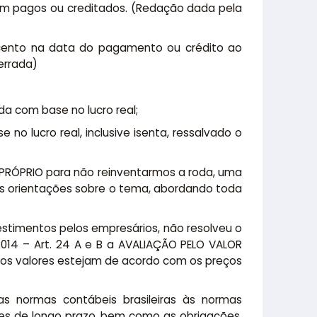
rem pagos ou creditados. (Redação dada pela
or cento na data do pagamento ou crédito ao
errada)
da com base no lucro real;
 no lucro real, inclusive isenta, ressalvado o
PRÓPRIO para não reinventarmos a roda, uma
es orientações sobre o tema, abordando toda
vestimentos pelos empresários, não resolveu o
/2014 – Art. 24 A e B a AVALIAÇÃO PELO VALOR
s valores estejam de acordo com os preços
 normas contábeis brasileiras às normas
ões de longo prazo, bem como as obrigações,