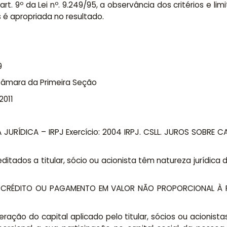
t. 9º da Lei nº. 9.249/95, a observância dos critérios e lim
é apropriada no resultado.
9
 Câmara da Primeira Seção
2011
URÍDICA – IRPJ Exercício: 2004 IRPJ. CSLL. JUROS SOBRE C
editados a titular, sócio ou acionista têm natureza jurídic
IO. CRÉDITO OU PAGAMENTO EM VALOR NÃO PROPORCIONAL À 
eração do capital aplicado pelo titular, sócios ou acionist