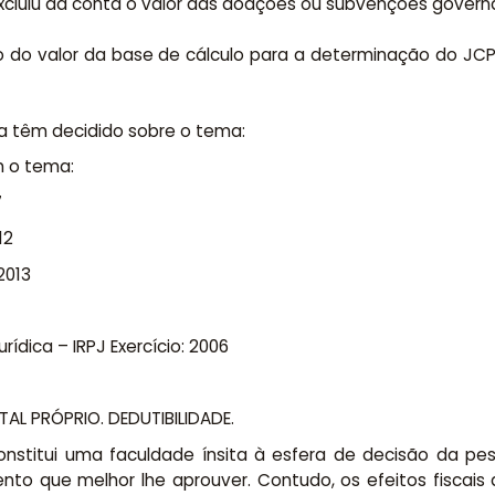
i excluiu da conta o valor das doações ou subvenções gover
do valor da base de cálculo para a determinação do JCP, 
a têm decidido sobre o tema:
m o tema:
7
12
2013
ídica – IRPJ Exercício: 2006
AL PRÓPRIO. DEDUTIBILIDADE.
stitui uma faculdade ínsita à esfera de decisão da pessoa
o que melhor lhe aprouver. Contudo, os efeitos fiscais 