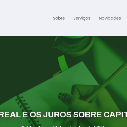
Sobre
Serviços
Novidades
Gestão Contábil
Gestão Tributária e Fisc
Previdenciária Trabalhi
Abertura de Empresa
Assessoria jurídica
 REAL E OS JUROS SOBRE CAPI
Links Úteis