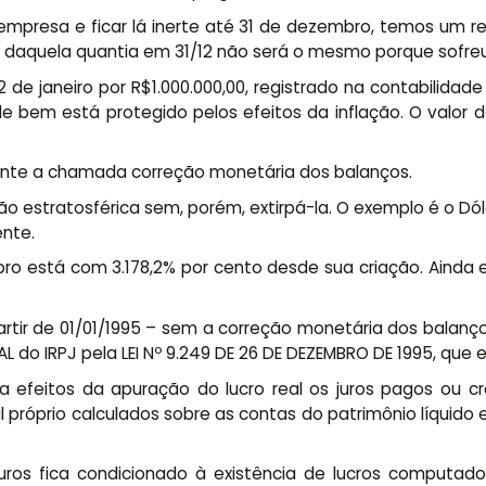
empresa e ficar lá inerte até 31 de dezembro, temos um re
daquela quantia em 31/12 não será o mesmo porque sofreu 
de janeiro por R$1.000.000,00, registrado na contabilida
le bem está protegido pelos efeitos da inflação. O valor d
mente a chamada correção monetária dos balanços.
ção estratosférica sem, porém, extirpá-la. O exemplo é o Dó
ente.
mbro está com 3.178,2% por cento desde sua criação. Ainda
 partir de 01/01/1995 – sem a correção monetária dos balan
 do IRPJ pela LEI Nº 9.249 DE 26 DE DEZEMBRO DE 1995, que e
ra efeitos da apuração do lucro real os juros pagos ou cre
 próprio calculados sobre as contas do patrimônio líquido 
uros fica condicionado à existência de lucros computad