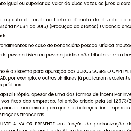
e igual ou superior ao valor de duas vezes os juros a se
a do imposto de renda na fonte à alíquota de dezoito p
isória nº 694 de 2015) (Produção de efeitos) (Vigência enc
ado:
endimentos no caso de beneficiário pessoa jurídica tributa
iário pessoa física ou pessoa jurídica não tributada com base
 é o sistema para apuração dos JUROS SOBRE O CAPITAL 
D, por exemplo, e outras similares já publicaram excelent
 práticos.
apital Próprio, apesar de uma das formas de incentivar in
vos fixos das empresas, foi então criado pela Lei 12.973
riando mecanismo para que nos balanços das empresas o
rações financeiras.
JUSTE A VALOR PRESENTE em função da padronização das
lor presente os elementos do Ativo decorrentes de operaç