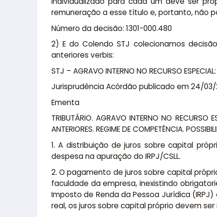
individualizado para cada um deve ser prop
remuneração a esse título e, portanto, não po
Número da decisão: 1301-000.480
2) E do Colendo STJ colecionamos decisão i
anteriores verbis:
STJ – AGRAVO INTERNO NO RECURSO ESPECIAL: 
Jurisprudência Acórdão publicado em 24/03
Ementa
TRIBUTÁRIO. AGRAVO INTERNO NO RECURSO ESP
ANTERIORES. REGIME DE COMPETÊNCIA. POSSIBIL
1. A distribuição de juros sobre capital pr
despesa na apuração do IRPJ/CSLL.
2. O pagamento de juros sobre capital própri
faculdade da empresa, inexistindo obrigato
Imposto de Renda da Pessoa Jurídica (IRPJ) e 
real, os juros sobre capital próprio devem se