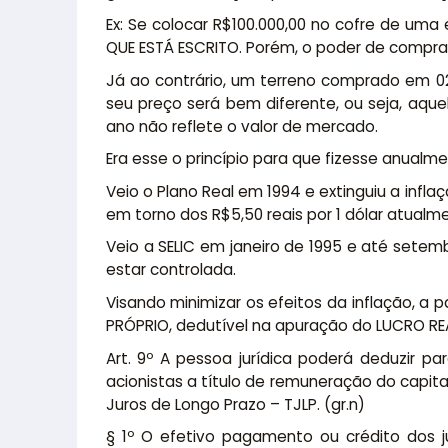
Ex: Se colocar R$100.000,00 no cofre de uma 
QUE ESTÁ ESCRITO. Porém, o poder de compra 
Já ao contrário, um terreno comprado em 02 
seu preço será bem diferente, ou seja, aque
ano não reflete o valor de mercado.
Era esse o princípio para que fizesse anual
Veio o Plano Real em 1994 e extinguiu a infla
em torno dos R$5,50 reais por 1 dólar atualm
Veio a SELIC em janeiro de 1995 e até sete
estar controlada.
Visando minimizar os efeitos da inflação, a
PRÓPRIO, dedutível na apuração do LUCRO REAL
Art. 9º A pessoa jurídica poderá deduzir pa
acionistas a título de remuneração do capital
Juros de Longo Prazo – TJLP. (gr.n)
§ 1º O efetivo pagamento ou crédito dos j