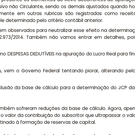
sivo não Circulante, sendo os demais ajustados quando houv
rmente em outras rubricas são registradas como receit
determinado pelo critério contábil anterior.
em observados para neutralizar esse efeito na determinaçã
2.973/2014. Também não vamos entrar em detalhes, pois
omo DESPESAS DEDUTÍVEIS na apuração do Lucro Real para fi
vem o Governo Federal tentando piorar, alterando pela L
clusão da base de cálculo para a determinação do JCP d
 também sofreram reduções da base de cálculo. Agora, apen
a) o valor da contribuição do subscritor que ultrapassar o v
inado à formação de reservas de capital.