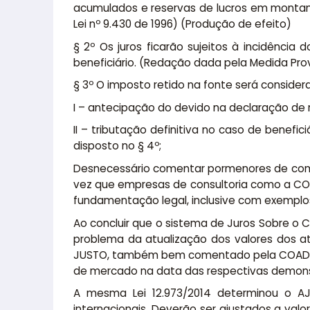
acumulados e reservas de lucros em montant
Lei nº 9.430 de 1996) (Produção de efeito)
§ 2º Os juros ficarão sujeitos à incidênci
beneficiário. (Redação dada pela Medida Prov
§ 3º O imposto retido na fonte será consider
I – antecipação do devido na declaração de r
II – tributação definitiva no caso de benefic
disposto no § 4º;
Desnecessário comentar pormenores de como
vez que empresas de consultoria como a COA
fundamentação legal, inclusive com exemplos
Ao concluir que o sistema de Juros Sobre o C
problema da atualização dos valores dos ati
JUSTO, também bem comentado pela COAD, c
de mercado na data das respectivas demonst
A mesma Lei 12.973/2014 determinou o A
internacionais. Deverão ser ajustados a va