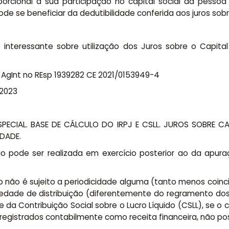
orcional a sua participação no capital social da pessoa 
de se beneficiar da dedutibilidade conferida aos juros sobr
nteressante sobre utilização dos Juros sobre o Capital 
AgInt no REsp 1939282 CE 2021/0153949-4
/2023
ECIAL. BASE DE CÁLCULO DO IRPJ E CSLL. JUROS SOBRE CAP
IDADE.
óprio pode ser realizada em exercício posterior ao da ap
o não é sujeito a periodicidade alguma (tanto menos coinci
riedade de distribuição (diferentemente do regramento dos
da Contribuição Social sobre o Lucro Líquido (CSLL), se o c
r registrados contabilmente como receita financeira, não po