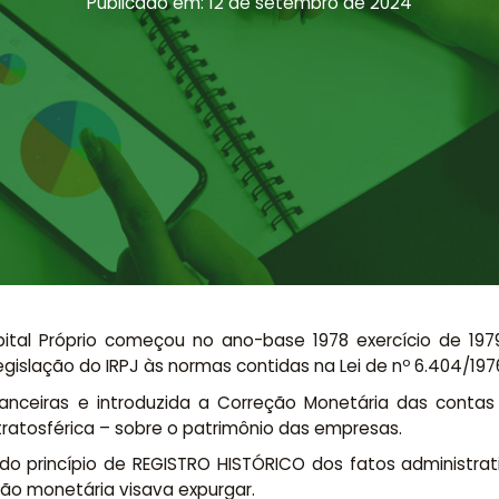
Publicado em: 12 de setembro de 2024
pital Próprio começou no ano-base 1978 exercício de 197
egislação do IRPJ às normas contidas na Lei de nº 6.404/197
ceiras e introduzida a Correção Monetária das contas 
stratosférica – sobre o patrimônio das empresas.
u do princípio de REGISTRO HISTÓRICO dos fatos administ
ão monetária visava expurgar.