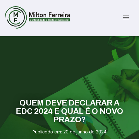
menu
Sobre
Serviços
Gestão Contábil
Novidades
Gestão Tributária e Fiscal
Informativos
QUEM DEVE DECLARAR A
Previdenciária Trabalhista
Contato
EDC 2024 E QUAL É O NOVO
PRAZO?
Abertura de Empresas
ÁREA DO CLIENTE
Publicado em: 20 de junho de 2024