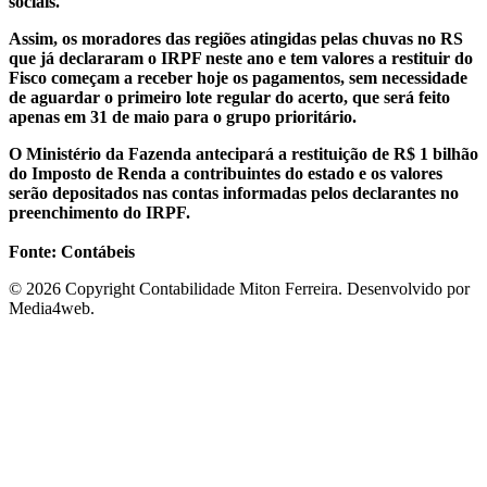
sociais.
Assim, os moradores das regiões atingidas pelas chuvas no RS
que já declararam o IRPF neste ano e tem valores a restituir do
Fisco começam a receber hoje os pagamentos, sem necessidade
de aguardar o primeiro lote regular do acerto, que será feito
apenas em 31 de maio para o grupo prioritário.
O Ministério da Fazenda antecipará a restituição de R$ 1 bilhão
do Imposto de Renda a contribuintes do estado e os valores
serão depositados nas contas informadas pelos declarantes no
preenchimento do IRPF.
Fonte: Contábeis
© 2026 Copyright Contabilidade Miton Ferreira. Desenvolvido por
Media4web.
arzbet giriş
starzbet
starzbet güncel giriş
starzbet giriş
starzbet
starzbet g