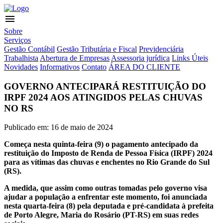
menu
Sobre
Serviços
Gestão Contábil
Gestão Tributária e Fiscal
Previdenciária
Trabalhista
Abertura de Empresas
Assessoria jurídica
Links Úteis
Novidades
Informativos
Contato
ÁREA DO CLIENTE
GOVERNO ANTECIPARÁ RESTITUIÇÃO DO
IRPF 2024 AOS ATINGIDOS PELAS CHUVAS
NO RS
Publicado em: 16 de maio de 2024
Começa nesta quinta-feira (9) o pagamento antecipado da
restituição do Imposto de Renda de Pessoa Física (IRPF) 2024
para as vítimas das chuvas e enchentes no Rio Grande do Sul
(RS).
A medida, que assim como outras tomadas pelo governo visa
ajudar a população a enfrentar este momento, foi anunciada
nesta quarta-feira (8) pela deputada e pré-candidata à prefeita
de Porto Alegre, Maria do Rosário (PT-RS) em suas redes