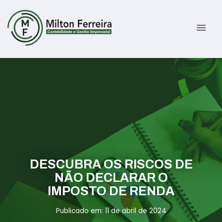
menu
Sobre
Serviços
Gestão Contábil
Novidades
Gestão Tributária e Fiscal
Informativos
DESCUBRA OS RISCOS DE
Previdenciária Trabalhista
Contato
NÃO DECLARAR O
IMPOSTO DE RENDA
Abertura de Empresas
ÁREA DO CLIENTE
Publicado em: 11 de abril de 2024