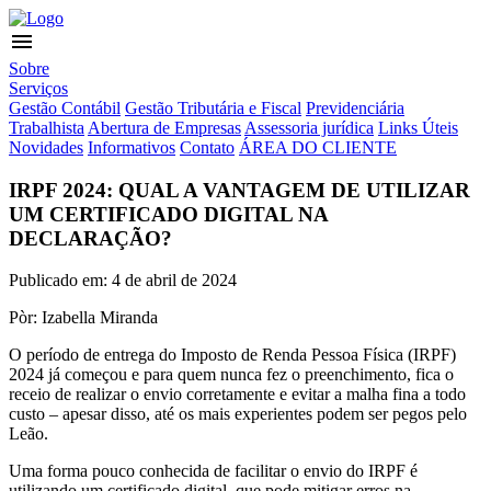
menu
Sobre
Serviços
Gestão Contábil
Gestão Tributária e Fiscal
Previdenciária
Trabalhista
Abertura de Empresas
Assessoria jurídica
Links Úteis
Novidades
Informativos
Contato
ÁREA DO CLIENTE
IRPF 2024: QUAL A VANTAGEM DE UTILIZAR
UM CERTIFICADO DIGITAL NA
DECLARAÇÃO?
Publicado em: 4 de abril de 2024
Pòr: Izabella Miranda
O período de entrega do Imposto de Renda Pessoa Física (IRPF)
2024 já começou e para quem nunca fez o preenchimento, fica o
receio de realizar o envio corretamente e evitar a malha fina a todo
custo – apesar disso, até os mais experientes podem ser pegos pelo
Leão.
Uma forma pouco conhecida de facilitar o envio do IRPF é
utilizando um certificado digital, que pode mitigar erros na