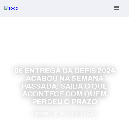
menu
Sobre
Serviços
Gestão Contábil
Novidades
06 ENTREGA DA DEFIS 2024
ACABOU NA SEMANA
Gestão Tributária e Fiscal
Informativos
PASSADA; SAIBA O QUE
ACONTECE COM QUEM
Previdenciária Trabalhista
Contato
PERDEU O PRAZO
Abertura de Empresas
ÁREA DO CLIENTE
Publicado em: 4 de abril de 2024