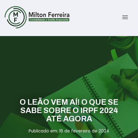
menu
Sobre
Serviços
Gestão Contábil
Novidades
Gestão Tributária e Fiscal
Informativos
O LEÃO VEM AÍ! O QUE SE
Previdenciária Trabalhista
Contato
SABE SOBRE O IRPF 2024
ATÉ AGORA
Abertura de Empresas
ÁREA DO CLIENTE
Publicado em: 16 de fevereiro de 2024