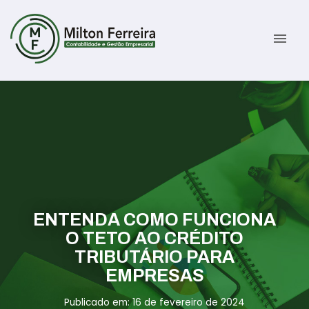
menu
Sobre
Serviços
Gestão Contábil
Novidades
Gestão Tributária e Fiscal
Informativos
ENTENDA COMO FUNCIONA
Previdenciária Trabalhista
Contato
O TETO AO CRÉDITO
TRIBUTÁRIO PARA
Abertura de Empresas
ÁREA DO CLIENTE
EMPRESAS
Publicado em: 16 de fevereiro de 2024