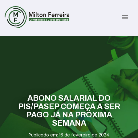
menu
Sobre
Serviços
Gestão Contábil
Novidades
Gestão Tributária e Fiscal
Informativos
ABONO SALARIAL DO
Previdenciária Trabalhista
Contato
PIS/PASEP COMEÇA A SER
PAGO JÁ NA PRÓXIMA
Abertura de Empresas
ÁREA DO CLIENTE
SEMANA
Publicado em: 16 de fevereiro de 2024