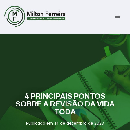
menu
Sobre
Serviços
Gestão Contábil
Novidades
Gestão Tributária e Fiscal
Informativos
4 PRINCIPAIS PONTOS
Previdenciária Trabalhista
Contato
SOBRE A REVISÃO DA VIDA
TODA
Abertura de Empresas
ÁREA DO CLIENTE
Publicado em: 14 de dezembro de 2023