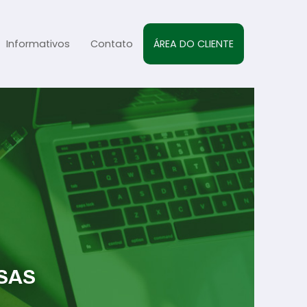
Informativos
Contato
ÁREA DO CLIENTE
al
sta
s
SAS