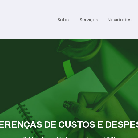
Sobre
Serviços
Novidades
Gestão Contábil
Gestão Tributária e Fisc
Previdenciária Trabalhi
Abertura de Empresa
Assessoria jurídica
FERENÇAS DE CUSTOS E DESPE
Links Úteis