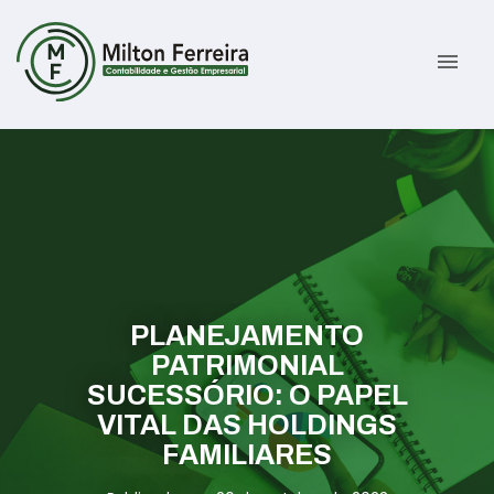
menu
Sobre
Serviços
Gestão Contábil
Novidades
Gestão Tributária e Fiscal
Informativos
PLANEJAMENTO
PATRIMONIAL
Previdenciária Trabalhista
Contato
SUCESSÓRIO: O PAPEL
VITAL DAS HOLDINGS
Abertura de Empresas
ÁREA DO CLIENTE
FAMILIARES