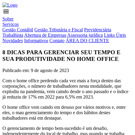
menu
Sobre
Serviços
Gestão Contábil
Gestão Tributária e Fiscal
Previdenciária
Trabalhista
Abertura de Empresas
Assessoria jurídica
Links Úteis
Novidades
Informativos
Contato
ÁREA DO CLIENTE
8 DICAS PARA GERENCIAR SEU TEMPO E
SUA PRODUTIVIDADE NO HOME OFFICE
Publicado em: 9 de agosto de 2023
Com o home office perdendo cada vez mais a força dentro das
corporações, o número de trabalhadores nesta modalidade, que
explodiu na pandemia, vem caindo desde o ano passado e o índice
já reduziu de 17% em 2022 para 6,5% em 2023.
O home office vem caindo em desuso por vários motivos e, entre
eles, o mau gerenciamento do tempo e dos hábitos destes
trabalhadores está em destaque.
O gerenciamento de tempo bem-sucedido é um desafio,
independentemente do local de trabalho, mas quando se trabalha