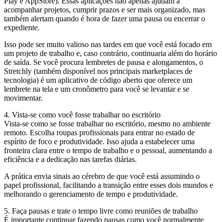
Play e AppStore). Essas aplicações não apenas ajudam a
acompanhar projetos, cumprir prazos e ser mais organizado, mas
também alertam quando é hora de fazer uma pausa ou encerrar o
expediente.
Isso pode ser muito valioso nas tardes em que você está focado em
um projeto de trabalho e, caso contrário, continuaria além do horário
de saída. Se você procura lembretes de pausa e alongamentos, o
Stretchly (também disponível nos principais marketplaces de
tecnologia) é um aplicativo de código aberto que oferece um
lembrete na tela e um cronômetro para você se levantar e se
movimentar.
4. Vista-se como você fosse trabalhar no escritório
Vista-se como se fosse trabalhar no escritório, mesmo no ambiente
remoto. Escolha roupas profissionais para entrar no estado de
espírito de foco e produtividade. Isso ajuda a estabelecer uma
fronteira clara entre o tempo de trabalho e o pessoal, aumentando a
eficiência e a dedicação nas tarefas diárias.
A prática envia sinais ao cérebro de que você está assumindo o
papel profissional, facilitando a transição entre esses dois mundos e
melhorando o gerenciamento de tempo e produtividade.
5. Faça pausas e trate o tempo livre como reuniões de trabalho
É importante continuar fazendo pausas como você normalmente