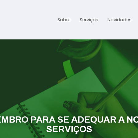
Sobre
Serviços
Novidades
Gestão Contábil
Gestão Tributária e Fisc
Previdenciária Trabalhi
Abertura de Empresa
Assessoria jurídica
EMBRO PARA SE ADEQUAR A NO
SERVIÇOS
Links Úteis