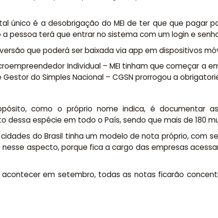
 único é a desobrigação do MEI de ter que que pagar por ce
o a pessoa terá que entrar no sistema com um login e senha
versão que poderá ser baixada via app em dispositivos móv
icroempreendedor Individual – MEI tinham que começar a emit
tê Gestor do Simples Nacional – CGSN prorrogou a obrigator
opósito, como o próprio nome indica, é documentar as
dessa espécie em todo o País, sendo que mais de 180 muni
cidades do Brasil tinha um modelo de nota próprio, com se
so nesse aspecto, porque fica a cargo das empresas acessa
 acontecer em setembro, todas as notas ficarão concentr