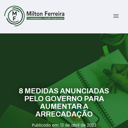
menu
Sobre
Serviços
Gestão Contábil
Novidades
Gestão Tributária e Fiscal
Informativos
8 MEDIDAS ANUNCIADAS
Previdenciária Trabalhista
Contato
PELO GOVERNO PARA
AUMENTAR A
Abertura de Empresas
ÁREA DO CLIENTE
ARRECADAÇÃO
Publicado em: 13 de abril de 2023