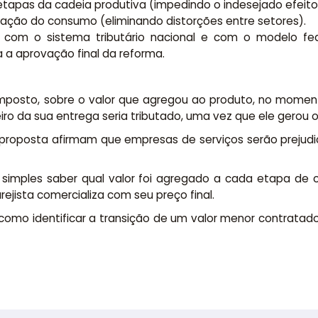
 etapas da cadeia produtiva (impedindo o indesejado efeito
tação do consumo (eliminando distorções entre setores).
com o sistema tributário nacional e com o modelo feder
a a aprovação final da reforma.
mposto, sobre o valor que agregou ao produto, no moment
eiro da sua entrega seria tributado, uma vez que ele gerou
da proposta afirmam que empresas de serviços serão prejud
s simples saber qual valor foi agregado a cada etapa de 
rejista comercializa com seu preço final.
omo identificar a transição de um valor menor contratado 