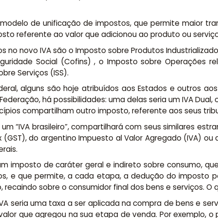
odelo de unificação de impostos, que permite maior trans
to referente ao valor que adicionou ao produto ou serviço
no novo IVA são o Imposto sobre Produtos Industrializados (
uridade Social (Cofins) , o Imposto sobre Operações re
bre Serviços (ISS).
eral, alguns são hoje atribuídos aos Estados e outros ao
Federação, há possibilidades: uma delas seria um IVA Dual,
cípios compartilham outro imposto, referente aos seus trib
um “IVA brasileiro”, compartilhará com seus similares estr
 (GST), do argentino Impuesto al Valor Agregado (IVA) ou 
rais.
 um imposto de caráter geral e indireto sobre consumo, qu
ços, e que permite, a cada etapa, a dedução do imposto pa
o, recaindo sobre o consumidor final dos bens e serviços. O
VA seria uma taxa a ser aplicada na compra de bens e serv
alor que agregou na sua etapa de venda. Por exemplo, o pr