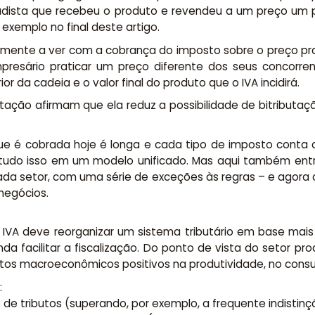
acadista que recebeu o produto e revendeu a um preço u
exemplo no final deste artigo.
amente a ver com a cobrança do imposto sobre o preço pra
resário praticar um preço diferente dos seus concorre
r da cadeia e o valor final do produto que o IVA incidirá.
butação afirmam que ela reduz a possibilidade de bitributa
que é cobrada hoje é longa e cada tipo de imposto conta c
 tudo isso em um modelo unificado. Mas aqui também entr
 cada setor, com uma série de exceções às regras – e ago
negócios.
IVA deve reorganizar um sistema tributário em base mais 
nda facilitar a fiscalização. Do ponto de vista do setor p
feitos macroeconômicos positivos na produtividade, no cons
:
de tributos (superando, por exemplo, a frequente indistinçã