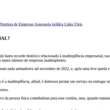
Abertura de Empresas
Assessoria jurídica
Links Úteis
IAL?
bateu recorde histórico relacionado à inadimplência empresarial, isso
 maior número de empresas inadimplentes.
oram nada animadores até novembro de 2022, e, após uma leve queda 
 a inadimplência, afinal, é doloroso prestar um serviço ou entregar um
eiros.
ivo da pessoa física contribuíram para esse cenário, mas, quando trata