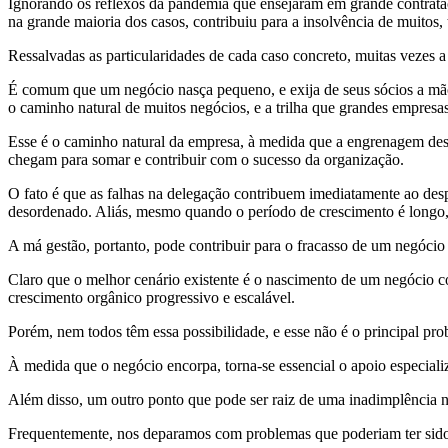
Ignorando os reflexos da pandemia que ensejaram em grande contrataç
na grande maioria dos casos, contribuiu para a insolvência de muitos,
Ressalvadas as particularidades de cada caso concreto, muitas vezes a
É comum que um negócio nasça pequeno, e exija de seus sócios a mão na
o caminho natural de muitos negócios, e a trilha que grandes empre
Esse é o caminho natural da empresa, à medida que a engrenagem des
chegam para somar e contribuir com o sucesso da organização.
O fato é que as falhas na delegação contribuem imediatamente ao des
desordenado. Aliás, mesmo quando o período de crescimento é longo,
A má gestão, portanto, pode contribuir para o fracasso de um negóci
Claro que o melhor cenário existente é o nascimento de um negócio com
crescimento orgânico progressivo e escalável.
Porém, nem todos têm essa possibilidade, e esse não é o principal p
À medida que o negócio encorpa, torna-se essencial o apoio especializ
Além disso, um outro ponto que pode ser raiz de uma inadimplência n
Frequentemente, nos deparamos com problemas que poderiam ter sido e