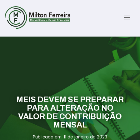
menu
Sobre
Serviços
Gestão Contábil
Novidades
Gestão Tributária e Fiscal
Informativos
MEIS DEVEM SE PREPARAR
Previdenciária Trabalhista
Contato
PARA ALTERAÇÃO NO
VALOR DE CONTRIBUIÇÃO
Abertura de Empresas
ÁREA DO CLIENTE
MENSAL
Publicado em: 11 de janeiro de 2023