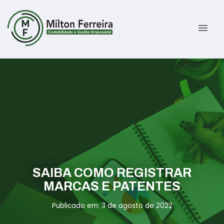
menu
Sobre
Serviços
Gestão Contábil
Novidades
Gestão Tributária e Fiscal
Informativos
Previdenciária Trabalhista
Contato
SAIBA COMO REGISTRAR
MARCAS E PATENTES
Abertura de Empresas
ÁREA DO CLIENTE
Publicado em: 3 de agosto de 2022