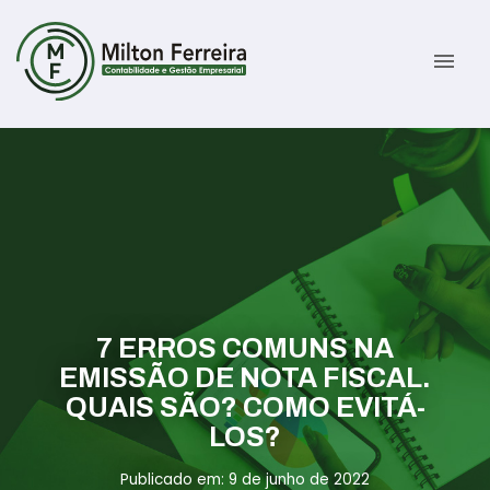
menu
Sobre
Serviços
Gestão Contábil
Novidades
Gestão Tributária e Fiscal
Informativos
7 ERROS COMUNS NA
Previdenciária Trabalhista
Contato
EMISSÃO DE NOTA FISCAL.
QUAIS SÃO? COMO EVITÁ-
Abertura de Empresas
ÁREA DO CLIENTE
LOS?
Publicado em: 9 de junho de 2022