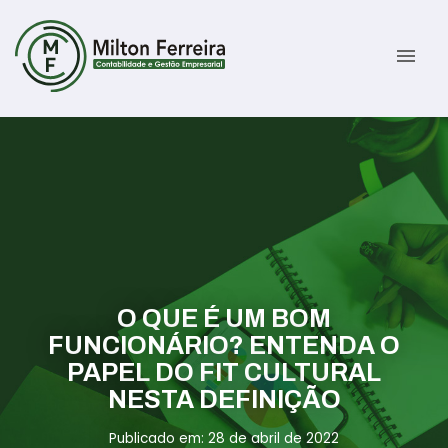
menu
Sobre
Serviços
Gestão Contábil
Novidades
Gestão Tributária e Fiscal
Informativos
O QUE É UM BOM
Previdenciária Trabalhista
Contato
FUNCIONÁRIO? ENTENDA O
PAPEL DO FIT CULTURAL
Abertura de Empresas
ÁREA DO CLIENTE
NESTA DEFINIÇÃO
Publicado em: 28 de abril de 2022