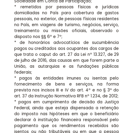
Sociedade em Conta de Participação;
* remetidos por pessoas físicas e jurídicas
domiciliadas no País para cobertura de gastos
pessoais, no exterior, de pessoas físicas residentes
no País, em viagens de turismo, negócios, serviço,
treinamento ou missões oficiais, observado o
disposto nos §§ 6º e 7º;
* de honorários advocatícios de sucumbência
pagos ou creditados aos ocupantes dos cargos de
que trata o caput do art. 27 da Lei nº 13.327, de 29
de julho de 2016, das causas em que forem parte a
União, as autarquias e as fundações públicas
federais;
* pagos às entidades imunes ou isentas pelo
fornecimento de bens e serviços, na forma
prevista nos incisos III e IV do art. 4º e no § 3º do
art. 37 da Instrução Normativa RFB nº 1.234, de 2012;
* pagos em cumprimento de decisão da Justiça
Federal, ainda que esteja dispensada a retenção
do imposto nas hipóteses em que o beneficiário
declarar à instituição financeira responsável pelo
pagamento que os rendimentos recebidos são
isentos ou não tributáveis ou em que a pessoa