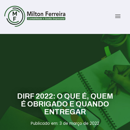
menu
Sobre
Serviços
Gestão Contábil
Novidades
Gestão Tributária e Fiscal
Informativos
DIRF 2022: O QUE É, QUEM
Previdenciária Trabalhista
Contato
É OBRIGADO E QUANDO
ENTREGAR
Abertura de Empresas
ÁREA DO CLIENTE
Publicado em: 3 de março de 2022