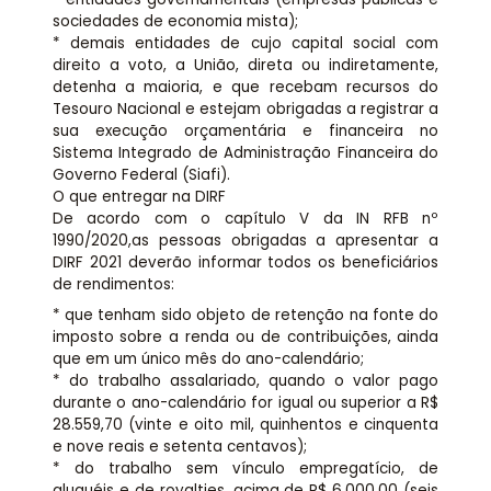
sociedades de economia mista);
* demais entidades de cujo capital social com
direito a voto, a União, direta ou indiretamente,
detenha a maioria, e que recebam recursos do
Tesouro Nacional e estejam obrigadas a registrar a
sua execução orçamentária e financeira no
Sistema Integrado de Administração Financeira do
Governo Federal (Siafi).
O que entregar na DIRF
De acordo com o capítulo V da IN RFB nº
1990/2020,as pessoas obrigadas a apresentar a
DIRF 2021 deverão informar todos os beneficiários
de rendimentos:
* que tenham sido objeto de retenção na fonte do
imposto sobre a renda ou de contribuições, ainda
que em um único mês do ano-calendário;
* do trabalho assalariado, quando o valor pago
durante o ano-calendário for igual ou superior a R$
28.559,70 (vinte e oito mil, quinhentos e cinquenta
e nove reais e setenta centavos);
* do trabalho sem vínculo empregatício, de
aluguéis e de royalties, acima de R$ 6.000,00 (seis