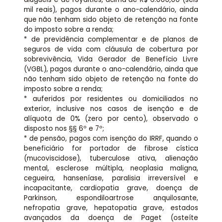
mil reais), pagos durante o ano-calendário, ainda
que não tenham sido objeto de retenção na fonte
do imposto sobre a renda;
* de previdência complementar e de planos de
seguros de vida com cláusula de cobertura por
sobrevivência, Vida Gerador de Benefício Livre
(VGBL), pagos durante o ano-calendário, ainda que
não tenham sido objeto de retenção na fonte do
imposto sobre a renda;
* auferidos por residentes ou domiciliados no
exterior, inclusive nos casos de isenção e de
alíquota de 0% (zero por cento), observado o
disposto nos §§ 6º e 7º;
* de pensão, pagos com isenção do IRRF, quando o
beneficiário for portador de fibrose cística
(mucoviscidose), tuberculose ativa, alienação
mental, esclerose múltipla, neoplasia maligna,
cegueira, hanseníase, paralisia irreversível e
incapacitante, cardiopatia grave, doença de
Parkinson, espondiloartrose anquilosante,
nefropatia grave, hepatopatia grave, estados
avançados da doença de Paget (osteíte