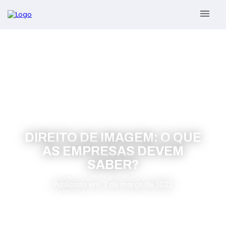
menu
Sobre
Serviços
Gestão Contábil
Novidades
DIREITO DE IMAGEM: O QUE
Gestão Tributária e Fiscal
Informativos
AS EMPRESAS DEVEM
SABER?
Previdenciária Trabalhista
Contato
Publicado em: 3 de março de 2022
Abertura de Empresas
ÁREA DO CLIENTE