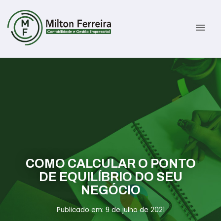
menu
Sobre
Serviços
Gestão Contábil
Novidades
Gestão Tributária e Fiscal
Informativos
COMO CALCULAR O PONTO
Previdenciária Trabalhista
Contato
DE EQUILÍBRIO DO SEU
NEGÓCIO
Abertura de Empresas
ÁREA DO CLIENTE
Publicado em: 9 de julho de 2021