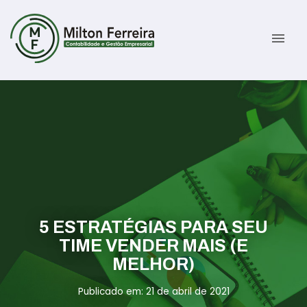
menu
Sobre
Serviços
Gestão Contábil
Novidades
Gestão Tributária e Fiscal
Informativos
5 ESTRATÉGIAS PARA SEU
Previdenciária Trabalhista
Contato
TIME VENDER MAIS (E
MELHOR)
Abertura de Empresas
ÁREA DO CLIENTE
Publicado em: 21 de abril de 2021